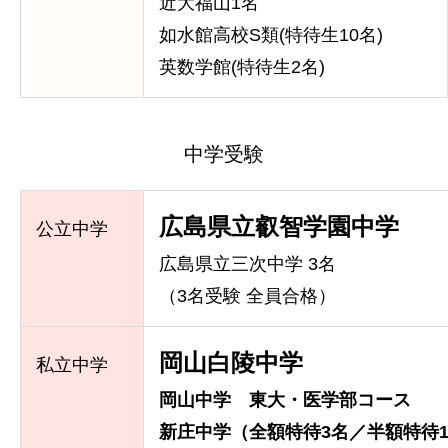
近大福山1名
如水館高校S類(特待生10名)
英数学館(特待生2名)
中学受験
引き出し育てる塾
あなたの真の実力を
広島県立叡智学園中学
公立中学
広島県立三次中学 3名
（3名受験 全員合格）
岡山白陵中学
私立中学
岡山中学 東大・医学部コース
新庄中学（全額特待3名／半額特待