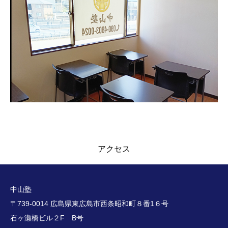
アクセス
中山塾
〒739-0014 広島県東広島市西条昭和町８番1６号
石ヶ瀬橋ビル２F B号