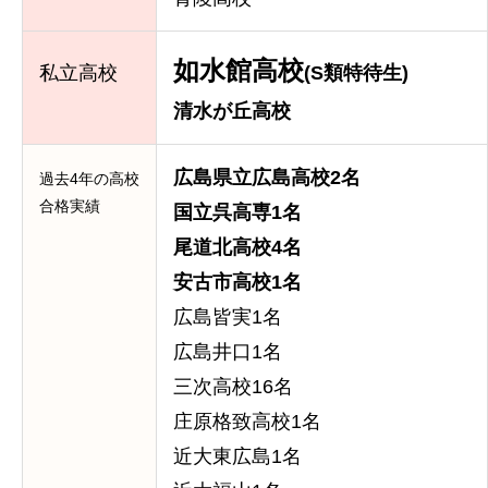
如水館高校
私立高校
(S類特待生)
清水が丘高校
広島県立広島高校2名
過去4年の高校
合格実績
国立呉高専1名
尾道北高校4名
安古市高校1名
広島皆実1名
広島井口1名
三次高校16名
庄原格致高校1名
近大東広島1名